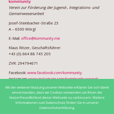
komm!unity
Verein zur Förderung der Jugend-, Integrations- und
Gemeinwesenarbeit
Josef-Steinbacher-Straße 23
A – 6300 Wörgl
E-Mail:
office@kommunity.me
Klaus Ritzer, Geschäftsführer:
+43 (0) 664 88 745 205
ZVR: 294794671
Facebook:
www.facebook.com/kommunity
Instagram:
www.instagram.com/kommunity.woergl
Mit der weiteren Nutzung unserer Webseite erklären Sie sich damit
einverstanden, dass wir Cookies verwenden um Ihnen die
Nutzerfreundlichkeit dieser Webseite zu verbessern. Weitere
Informationen zum Datenschutz finden Sie in unserer
Datenschutzerklärung.